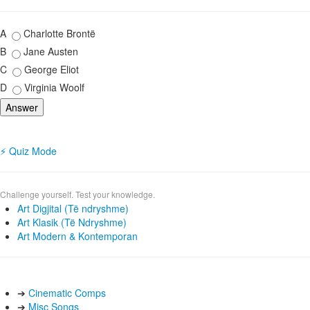
A
Charlotte Brontë
B
Jane Austen
C
George Eliot
D
Virginia Woolf
Answer
⚡ Quiz Mode
Challenge yourself. Test your knowledge.
Art Digjital (Të ndryshme)
Art Klasik (Të Ndryshme)
Art Modern & Kontemporan
➔
Cinematic Comps
➔
Misc Songs