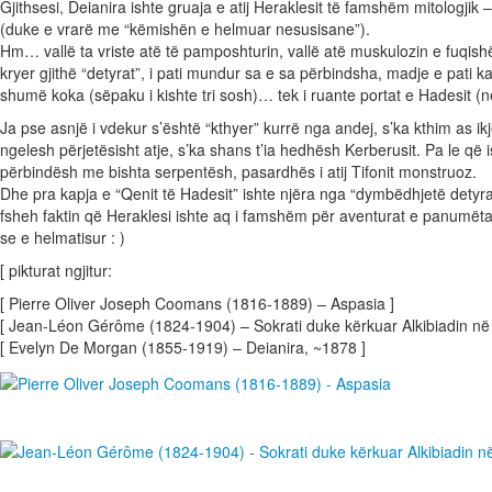
Gjithsesi, Deianira ishte gruaja e atij Heraklesit të famshëm mitologjik
(duke e vrarë me “këmishën e helmuar nesusisane”).
Hm… vallë ta vriste atë të pamposhturin, vallë atë muskulozin e fuqish
kryer gjithë “detyrat”, i pati mundur sa e sa përbindsha, madje e pati
shumë koka (sëpaku i kishte tri sosh)… tek i ruante portat e Hadesit (n
Ja pse asnjë i vdekur s’është “kthyer” kurrë nga andej, s’ka kthim as i
ngelesh përjetësisht atje, s’ka shans t’ia hedhësh Kerberusit. Pa le që
përbindësh me bishta serpentësh, pasardhës i atij Tifonit monstruoz.
Dhe pra kapja e “Qenit të Hadesit” ishte njëra nga “dymbëdhjetë detyrat” e
fsheh faktin që Heraklesi ishte aq i famshëm për aventurat e panumët
se e helmatisur : )
[ pikturat ngjitur:
[ Pierre Oliver Joseph Coomans (1816-1889) – Aspasia ]
[ Jean-Léon Gérôme (1824-1904) – Sokrati duke kërkuar Alkibiadin në
[ Evelyn De Morgan (1855-1919) – Deianira, ~1878 ]