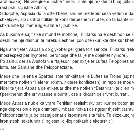
ardhacake). Në Greqinë e lashtë “metik” ishte një rezident i huaj (dikush
rast psh. siç ishte Athina).
Sidoqoftë, Aspasia do ia dilte t’bëhej shumë më tepër sesa vetëm e das
shkëlqyer, ajo ushtroi ndikim të konsiderueshëm mbi të, do ta luante rol
shkruante fjalimet e ligjëratat e tij publike.
As bukuria e saj fizike s’mund të mohohej, Plutarku na e dëshmon se Per
deshi me një dashuri të mrekullueshme; çdo ditë (kur ikte dhe kur kh
Nga ana tjetër, Aspasia do gjykohej për gjëra fort serioze, Plutarku r
mosrespekt për hyjnoren, përdhosje dhe tallje me objektet hyjnore).
Po ashtu, derisa Aristofani e “fajëson” për nxitje të Luftës Peloponezian
lufta, atë Samiane dhe Peloponeziane.
Meqë dhe Helena e Spartës ishte “shkaktare” e Luftës së Trojes (siç na
meritonte nofkën “Helena” (dmth. nxitëse konfliktesh), mirëpo se mos v
Ndër të tjera Aspasia qe etiketuar dhe me nofkën “Deianira” (të cilën m
t’përkthehet dhe si “vrasëse e burrit”, ose si dikush që i “vret burrat”.
Meqë Aspasia nuk e ka vrarë Perikliun realisht (ky pati ikur në botën t
nga depresioni e nga dhimbjet), mbase nofka i qe ngjitur thjesht (ashtu 
Peloponeziane ja që pastaj penat e kronistëve s’ta falin. Të ekzekutoj
kronistësh, tekefundit t’i ngjesin lloj-lloj nofkash e tiketash : )
***