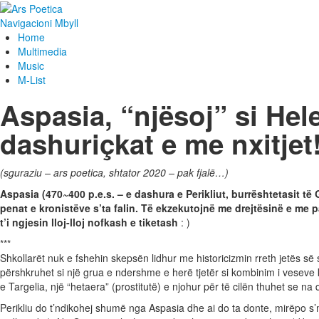
Navigacioni
Mbyll
Home
Multimedia
Music
M-List
Aspasia, “njësoj” si He
dashuriçkat e me nxitjet
(sguraziu – ars poetica, shtator 2020 – pak fjalë…)
Aspasia (470~400 p.e.s. – e dashura e Perikliut, burrështetasit të G
penat e kronistëve s’ta falin. Të ekzekutojnë me drejtësinë e me 
t’i ngjesin lloj-lloj nofkash e tiketash
: )
***
Shkollarët nuk e fshehin skepsën lidhur me historicizmin rreth jetës së 
përshkruhet si një grua e ndershme e herë tjetër si kombinim i veseve 
e Targelia, një “hetaera” (prostitutë) e njohur për të cilën thuhet se 
Perikliu do t’ndikohej shumë nga Aspasia dhe ai do ta donte, mirëpo s’m