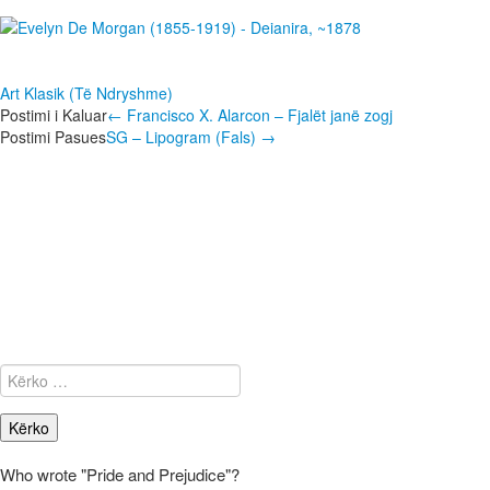
Art Klasik (Të Ndryshme)
Post
Postimi i Kaluar
←
Francisco X. Alarcon – Fjalët janë zogj
Postimi Pasues
SG – Lipogram (Fals)
→
navigation
Kërko
për:
Who wrote "Pride and Prejudice"?