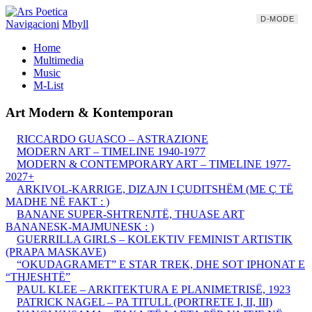
D-MODE
Navigacioni
Mbyll
Home
Multimedia
Music
M-List
Art Modern & Kontemporan
RICCARDO GUASCO – ASTRAZIONE
MODERN ART – TIMELINE 1940-1977
MODERN & CONTEMPORARY ART – TIMELINE 1977-
2027+
ARKIVOL-KARRIGE, DIZAJN I ÇUDITSHËM (ME Ç TË
MADHE NË FAKT : )
BANANE SUPER-SHTRENJTË, THUASE ART
BANANESK-MAJMUNESK : )
GUERRILLA GIRLS – KOLEKTIV FEMINIST ARTISTIK
(PRAPA MASKAVE)
“OKUDAGRAMET” E STAR TREK, DHE SOT IPHONAT E
“THJESHTË”
PAUL KLEE – ARKITEKTURA E PLANIMETRISË, 1923
PATRICK NAGEL – PA TITULL (PORTRETE I, II, III)