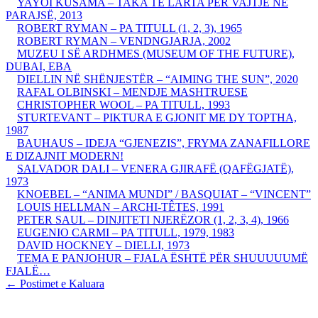
YAYOI KUSAMA – TAKA TË LARTA PËR VAJTJE NË
PARAJSË, 2013
ROBERT RYMAN – PA TITULL (1, 2, 3), 1965
ROBERT RYMAN – VENDNGJARJA, 2002
MUZEU I SË ARDHMES (MUSEUM OF THE FUTURE),
DUBAI, EBA
DIELLIN NË SHËNJESTËR – “AIMING THE SUN”, 2020
RAFAL OLBINSKI – MENDJE MASHTRUESE
CHRISTOPHER WOOL – PA TITULL, 1993
STURTEVANT – PIKTURA E GJONIT ME DY TOPTHA,
1987
BAUHAUS – IDEJA “GJENEZIS”, FRYMA ZANAFILLORE
E DIZAJNIT MODERN!
SALVADOR DALI – VENERA GJIRAFË (QAFËGJATË),
1973
KNOEBEL – “ANIMA MUNDI” / BASQUIAT – “VINCENT”
LOUIS HELLMAN – ARCHI-TÊTES, 1991
PETER SAUL – DINJITETI NJERËZOR (1, 2, 3, 4), 1966
EUGENIO CARMI – PA TITULL, 1979, 1983
DAVID HOCKNEY – DIELLI, 1973
TEMA E PANJOHUR – FJALA ËSHTË PËR SHUUUUUMË
FJALË…
Post
←
Postimet e Kaluara
navigation