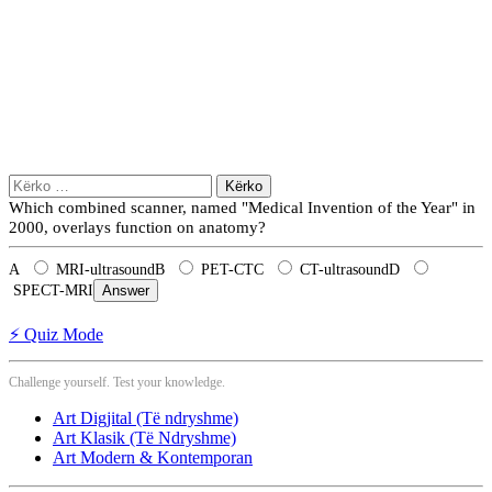
Kërko
për:
Which combined scanner, named "Medical Invention of the Year" in
2000, overlays function on anatomy?
A
MRI-ultrasound
B
PET-CT
C
CT-ultrasound
D
SPECT-MRI
Answer
⚡ Quiz Mode
Challenge yourself. Test your knowledge.
Art Digjital (Të ndryshme)
Art Klasik (Të Ndryshme)
Art Modern & Kontemporan