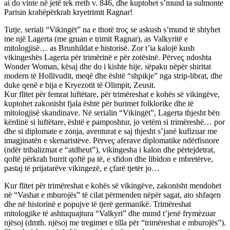
ai do vinte në jetë tek rreth v. 846, dhe kuptohet s’mund ta sulmonte
Parisin krahëpërkrah kryetrimit Ragnar!
Tutje, seriali “Vikingët” na e thotë troç se askush s’mund të shtyhet
me një Lagerta (me gruan e trimit Ragnar), as Valkyritë e
mitologjisë… as Brunhildat e historisë. Zor t’ia kalojë kush
vikingeshës Lagerta për trimërinë e për zotësinë. Përveç ndoshta
Wonder Woman, kësaj dhe do i kishte hije, sëpaku nëpër shiritat
modern të Hollivudit, meqë dhe është “shpikje” nga strip-librat, dhe
duke qenë e bija e Kryezotit të Olimpit, Zeusit.
Kur flitet për femrat luftëtare, për trimëreshat e kohës së vikingëve,
kuptohet zakonisht fjala është për burimet folklorike dhe të
mitologjisë skandinave. Në serialin “Vikingët”, Lagerta thjesht bën
kërdinë si luftëtare, është e pamposhtur, jo vetëm si trimëreshë… por
dhe si diplomate e zonja, aventurat e saj thjesht s’janë kufizuar me
imagjinatën e skenaristëve. Përveç aferave diplomatike ndërfisnore
(ndër tribalizmat e “atdheut”), vikingesha i kalon dhe përtejdetrat,
qoftë përkrah burrit qoftë pa të, e sfidon dhe libidon e mbretërve,
pastaj të prijatarëve vikingezë, e çfarë tjetër jo…
Kur flitet për trimëreshat e kohës së vikingëve, zakonisht mendohet
në “Vashat e mburojës” të cilat përmenden nëpër sagat, ato shfaqen
dhe në historinë e popujve të tjerë germanikë. Trimëreshat
mitologjike të ashtuquajtura “Valkyri” dhe mund t’jenë frymëzuar
njësoj (dmth. njësoj me tregimet e tilla për “trimëreshat e mburojës”).