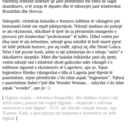
Shembuj femrash luftëtare që janë përmendur me emra në sagat
skandinave, si të zonja të shpatës dhe të mburojës janë trimëreshat
Brunhilda dhe Hervor.
Sidoqoftë, vërtetësia historike e femrave luftëtare të vikingëve për
historianët është me mjaft pikëpyetjesh. Ndonjë studiues do pohojë
se ato ekzistonin, shkollarë të tjerë do ta përmendin mungesën e
provave për trimëreshat “profesioniste” të luftës. Dihet vetëm per
disa raste të aty-këtushme, ndonjë grua ndodhë të ketë marrë pjesë
në luftë përkrah burrave, por aq rrallë, njësoj siç dhe Shotë Galica.
Nëse t’më pyeste kush, ashtu si një johistorian do e mbaja “anën” e
shkollarëve skeptikë. Mitet dhe baladat folklorike janë diç tjetër,
vetëm ndonjë rast i trimërisë shotë-galiceske ndër vikingët s’e
ndihmon sigurinë e ekzistencës së Lagertave, apo jo. Sipas
legjendave filmike vikingeshat e tilla si Lagerta janë thjesht të
paarritshme, sepse përndryshe s’do ishin aspak “legjendare”. Njësoj
e paarritshme duhet t’jetë dhe Wonder Woman… ndryshe s’do ishte
aspak “wonder”, apo jo : )
[
Ngjitur: majtas – referenca fotografike, dhe djathtas vepra e një
artisti kinez, punuar me veglat digjitale – ekspozitë e arkivuar
studentore e artit digjital – YCF, një shkollë virtuale kineze, nga
Xiamen, Kinë, e specializuar për trajnimin e studentëve në artin
digjital
]