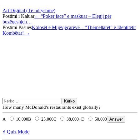
Art Digjital (Të ndryshme)
Post
Postimi i Kaluar
←
“Poker face” e maskuar – Elegji për
buzëqeshjen…
navigation
Postimi Pasues
Kolosët e Mijëvjeçarëve – “Themeltarët” e Identitetit
Kombëtar!
→
Kërko
për:
How many McDonald's restaurants exist globally?
A
10,000
B
25,000
C
38,000+
D
50,000
Answer
⚡ Quiz Mode