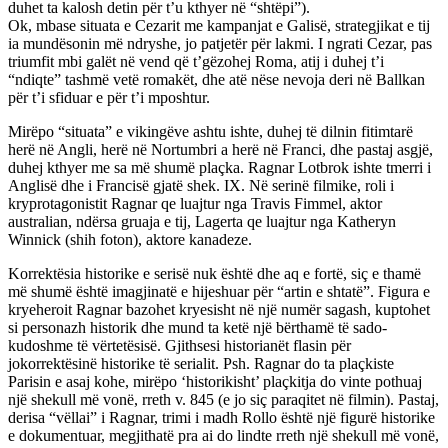
duhet ta kalosh detin për t’u kthyer në “shtëpi”).
Ok, mbase situata e Cezarit me kampanjat e Galisë, strategjikat e tij
ia mundësonin më ndryshe, jo patjetër për lakmi. I ngrati Cezar, pas
triumfit mbi galët në vend që t’gëzohej Roma, atij i duhej t’i
“ndiqte” tashmë vetë romakët, dhe atë nëse nevoja deri në Ballkan
për t’i sfiduar e për t’i mposhtur.
Mirëpo “situata” e vikingëve ashtu ishte, duhej të dilnin fitimtarë
herë në Angli, herë në Nortumbri a herë në Franci, dhe pastaj asgjë,
duhej kthyer me sa më shumë plaçka. Ragnar Lotbrok ishte tmerri i
Anglisë dhe i Francisë gjatë shek. IX. Në serinë filmike, roli i
kryprotagonistit Ragnar qe luajtur nga Travis Fimmel, aktor
australian, ndërsa gruaja e tij, Lagerta qe luajtur nga Katheryn
Winnick (shih foton), aktore kanadeze.
Korrektësia historike e serisë nuk është dhe aq e fortë, siç e thamë
më shumë është imagjinatë e hijeshuar për “artin e shtatë”. Figura e
kryeheroit Ragnar bazohet kryesisht në një numër sagash, kuptohet
si personazh historik dhe mund ta ketë një bërthamë të sado-
kudoshme të vërtetësisë. Gjithsesi historianët flasin për
jokorrektësinë historike të serialit. Psh. Ragnar do ta plaçkiste
Parisin e asaj kohe, mirëpo ‘historikisht’ plaçkitja do vinte pothuaj
një shekull më vonë, rreth v. 845 (e jo siç paraqitet në filmin). Pastaj,
derisa “vëllai” i Ragnar, trimi i madh Rollo është një figurë historike
e dokumentuar, megjithatë pra ai do lindte rreth një shekull më vonë,