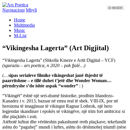
D-MODE
Navigacioni
Mbyll
Home
Multimedia
Music
M-List
“Vikingesha Lagerta” (Art Digjital)
“Vikingesha Lagerta” (Shkolla Kineze e Artit Digjital – YCF)
(sguraziu – ars poetica, n 2020 – pak fjalë…)
(…
sipas serialeve filmike vikingeshat janë thjesht të
paarritshme – e tillë duhet t’jetë dhe Wonder Woman…
përndryshe s’do ishte aspak “wonder”
: )
“Vikingët” është një seri-dramë historike, prodhim Irlandezo-
Kanadez i v. 2013, bazuar në emra real të shek. VIII-IX, por në
heroizma të imagjinuar të vikingut Ragnar Lotbrok, një hero
legjendar skandinav i epokës së vikingëve, një trim fort ambicioz si
dhe plaçkitës i zoti.
Atëbotë luftrat dhe vërtiteshin pakashumë rreth plaçkave, tekefundit
ashtu do “paguhej” mundi i luftes, ashtu do dëshmohej triumfi (nëse