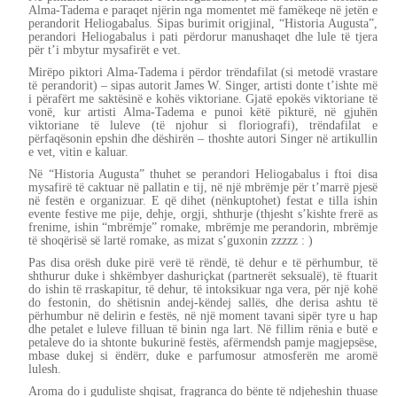
Alma-Tadema e paraqet njërin nga momentet më famëkeqe në jetën e
perandorit Heliogabalus. Sipas burimit origjinal, “Historia Augusta”,
perandori Heliogabalus i pati përdorur manushaqet dhe lule të tjera
për t’i mbytur mysafirët e vet.
Mirëpo piktori Alma-Tadema i përdor trëndafilat (si metodë vrastare
të perandorit) – sipas autorit James W. Singer, artisti donte t’ishte më
i përafërt me saktësinë e kohës viktoriane. Gjatë epokës viktoriane të
vonë, kur artisti Alma-Tadema e punoi këtë pikturë, në gjuhën
viktoriane të luleve (të njohur si floriografi), trëndafilat e
përfaqësonin epshin dhe dëshirën – thoshte autori Singer në artikullin
e vet, vitin e kaluar.
Në “Historia Augusta” thuhet se perandori Heliogabalus i ftoi disa
mysafirë të caktuar në pallatin e tij, në një mbrëmje për t’marrë pjesë
në festën e organizuar. E që dihet (nënkuptohet) festat e tilla ishin
evente festive me pije, dehje, orgji, shthurje (thjesht s’kishte frerë as
frenime, ishin “mbrëmje” romake, mbrëmje me perandorin, mbrëmje
të shoqërisë së lartë romake, as mizat s’guxonin zzzzz : )
Pas disa orësh duke pirë verë të rëndë, të dehur e të përhumbur, të
shthurur duke i shkëmbyer dashuriçkat (partnerët seksualë), të ftuarit
do ishin të rraskapitur, të dehur, të intoksikuar nga vera, për një kohë
do festonin, do shëtisnin andej-këndej sallës, dhe derisa ashtu të
përhumbur në delirin e festës, në një moment tavani sipër tyre u hap
dhe petalet e luleve filluan të binin nga lart. Në fillim rënia e butë e
petaleve do ia shtonte bukurinë festës, afërmendsh pamje magjepsëse,
mbase dukej si ëndërr, duke e parfumosur atmosferën me aromë
lulesh.
Aroma do i guduliste shqisat, fragranca do bënte të ndjeheshin thuase