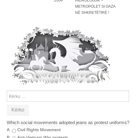
2004
HIDROLOGJIK –
METROPOLET SI OAZA
NË SHKRETËTIRË !
KËRKO
PËR:
Which social movements adopted jeans as protest uniforms?
A
Civil Rights Movement
B
Anti-Vietnam War protests