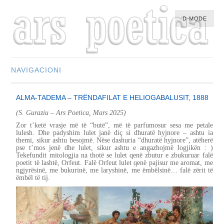
D-MODE
NAVIGACIONI
HOME
ALMA-TADEMA – TRËNDAFILAT E HELIOGABALUSIT, 1888
MULTIMEDIA
(S. Guraziu – Ars Poetica, Mars 2025)
MUSIC
Zor t’ketë vrasje më të “butë”, më të parfumosur sesa me petale
lulesh. Dhe padyshim lulet janë diç si dhuratë hyjnore – ashtu ia
M-LIST
themi, sikur ashtu besojmë. Nëse dashuria “dhuratë hyjnore”, atëherë
pse t’mos jenë dhe lulet, sikur ashtu e angazhojmë logjikën : )
Tekefundit mitologjia na thotë se lulet qenë zbutur e zbukuruar falë
poetit të lashtë, Orfeut. Falë Orfeut lulet qenë pajisur me aromat, me
ngjyrësinë, me bukurinë, me laryshinë, me ëmbëlsinë… falë zërit të
ëmbël të tij.