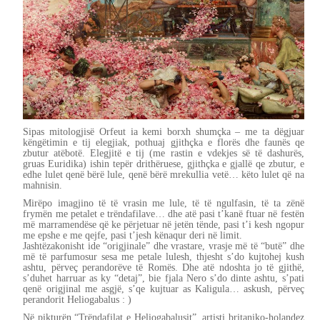
Sipas mitologjisë Orfeut ia kemi borxh shumçka – me ta dëgjuar
këngëtimin e tij elegjiak, pothuaj gjithçka e florës dhe faunës qe
zbutur atëbotë. Elegjitë e tij (me rastin e vdekjes së të dashurës,
gruas Euridika) ishin tepër drithëruese, gjithçka e gjallë qe zbutur, e
edhe lulet qenë bërë lule, qenë bërë mrekullia vetë… këto lulet që na
mahnisin.
Mirëpo imagjino të të vrasin me lule, të të ngulfasin, të ta zënë
frymën me petalet e trëndafilave… dhe atë pasi t’kanë ftuar në festën
më marramendëse që ke përjetuar në jetën tënde, pasi t’i kesh ngopur
me epshe e me qejfe, pasi t’jesh kënaqur deri në limit.
Jashtëzakonisht ide “origjinale” dhe vrastare, vrasje më të “butë” dhe
më të parfumosur sesa me petale lulesh, thjesht s’do kujtohej kush
ashtu, përveç perandorëve të Romës. Dhe atë ndoshta jo të gjithë,
s’duhet harruar as ky “detaj”, bie fjala Nero s’do dinte ashtu, s’pati
qenë origjinal me asgjë, s’qe kujtuar as Kaligula… askush, përveç
perandorit Heliogabalus : )
Në pikturën “Trëndafilat e Heliogabalusit”, artisti britaniko-holandez