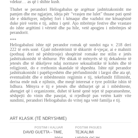
vdekur… as që i shihte kush.
Thuhet se perandori Heliogabalus qe argëtuar jashtëzakonisht me
pamjen dhe me ngjarjen, ideja për “vrasjen me lulet” thuase pati qenë
ide e shkëlqyer, ndjehej fort i kënaqur dhe vazhdoi me kënaqësinë
duke pirë verën e tij, ashtu i qetë. Ajo mbrëmje festive dhe vrastare
do ishte argëtimi i vërtetë dhe pa hile, vetë apogjeu i mbrëmjes së
perandorit.
***
Heliogabalusi ishte një perandor romak që sundoi nga v. 218 deri
222 të erës sonë. Gjatë mbretërimit të shkurtër 4-vjeçar, ai e mahniti
(pothuaj deri në pështirosje) shoqërinë romake me stilin e jetës
jashtëzakonisht të shthurur. Për shkak të mënyrës së tij dekadente të
jetesës dhe të shkeljeve ndaj normave seksualistike të kohës dhe të
religjionit, do e rrethonin skandale të shpeshta. Ishte një perandor
jashtëzakonisht i papëlqyeshëm dhe përfundimisht i largoi dhe ata që,
eventualisht dhe e mbështesnin regjimin e tij, tekefundit fillimisht,
derisa ende nuk e njihnin, dhe meqë interesat e tyre politike ishin të
lidhura. Mënyra e tij e jetesës dhe shthurjet që ai i mbështeste,
ahengjet që i organizonte, duhet të kenë qenë tejet të papranueshme,
sëshpejti do vinin dhe pasojat, si rrjedhojë pas vetëm katër vite
sundimi, perandori Heliogabalus do vritej nga vetë familja e tij.
ART KLASIK (TË NDRYSHME)
Post
POSTIMI I KALUAR
POSTIMI PASUES
DAVID GUETTA – TIME,
TEJKALIMI
navigation