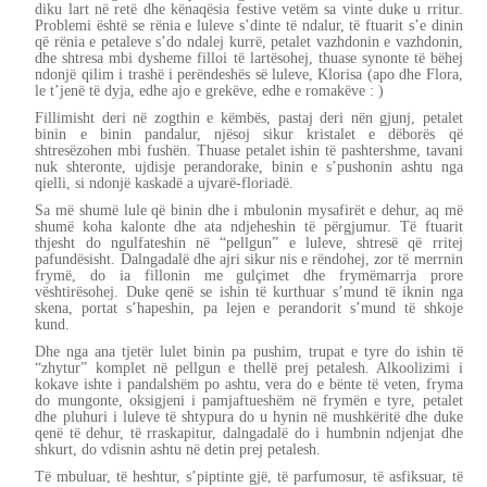
diku lart në retë dhe kënaqësia festive vetëm sa vinte duke u rritur.
Problemi është se rënia e luleve s’dinte të ndalur, të ftuarit s’e dinin
që rënia e petaleve s’do ndalej kurrë, petalet vazhdonin e vazhdonin,
dhe shtresa mbi dysheme filloi të lartësohej, thuase synonte të bëhej
ndonjë qilim i trashë i perëndeshës së luleve, Klorisa (apo dhe Flora,
le t’jenë të dyja, edhe ajo e grekëve, edhe e romakëve : )
Fillimisht deri në zogthin e këmbës, pastaj deri nën gjunj, petalet
binin e binin pandalur, njësoj sikur kristalet e dëborës që
shtresëzohen mbi fushën. Thuase petalet ishin të pashtershme, tavani
nuk shteronte, ujdisje perandorake, binin e s’pushonin ashtu nga
qielli, si ndonjë kaskadë a ujvarë-floriadë.
Sa më shumë lule që binin dhe i mbulonin mysafirët e dehur, aq më
shumë koha kalonte dhe ata ndjeheshin të përgjumur. Të ftuarit
thjesht do ngulfateshin në “pellgun” e luleve, shtresë që rritej
pafundësisht. Dalngadalë dhe ajri sikur nis e rëndohej, zor të merrnin
frymë, do ia fillonin me gulçimet dhe frymëmarrja prore
vështirësohej. Duke qenë se ishin të kurthuar s’mund të iknin nga
skena, portat s’hapeshin, pa lejen e perandorit s’mund të shkoje
kund.
Dhe nga ana tjetër lulet binin pa pushim, trupat e tyre do ishin të
“zhytur” komplet në pellgun e thellë prej petalesh. Alkoolizimi i
kokave ishte i pandalshëm po ashtu, vera do e bënte të veten, fryma
do mungonte, oksigjeni i pamjaftueshëm në frymën e tyre, petalet
dhe pluhuri i luleve të shtypura do u hynin në mushkëritë dhe duke
qenë të dehur, të rraskapitur, dalngadalë do i humbnin ndjenjat dhe
shkurt, do vdisnin ashtu në detin prej petalesh.
Të mbuluar, të heshtur, s’piptinte gjë, të parfumosur, të asfiksuar, të