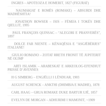
INGRES – APOTEOZA E HOMERIT, 1827 (FIGURAT)
NAUMAKIAT E ROMËS (ROMAKE) – ABSURDI DHE
MADHËSHTIA!
JONATHON BOWSER – ISIS – FËMIJA I TOKËS DHE
QIELLIT, 1995
PAUL FRANÇOIS QUINSAC – “ALEGORI E PRANVERËS”,
1897
DOLCE FAR NIENTE – KËNAQËSIA E “ASGJËBËRJES”
ITALIANE!
GIULIO ROMANO – ZOTAT RRETH FRONIT TË JUPITERIT
NË OLIMP
ARTI ISLAMIK – ARABESKAT E ARKEOLOG-EFENDIUT
PRISSE D’AVENNES
H G SIMBERG – ENGJËLLI I LËNDUAR, 1903
AUGUST SCHENCK – ANKTHI (DHIMBJA E MADHE), 1878
CARL HAAG – GRUA ROMAKE DUKE BARTUR UJË, 1857
EVELYN DE MORGAN – ADHURIMI I MAMONIT, ~1909