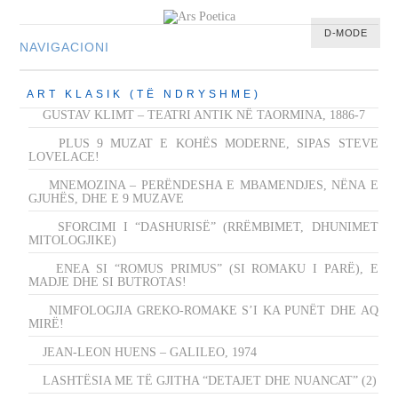
D-MODE
NAVIGACIONI
HOME
ART KLASIK (TË NDRYSHME)
MULTIMEDIA
GUSTAV KLIMT – TEATRI ANTIK NË TAORMINA, 1886-7
MUSIC
PLUS 9 MUZAT E KOHËS MODERNE, SIPAS STEVE
LOVELACE!
M-LIST
MNEMOZINA – PERËNDESHA E MBAMENDJES, NËNA E
GJUHËS, DHE E 9 MUZAVE
SFORCIMI I “DASHURISË” (RRËMBIMET, DHUNIMET
MITOLOGJIKE)
ENEA SI “ROMUS PRIMUS” (SI ROMAKU I PARË), E
MADJE DHE SI BUTROTAS!
NIMFOLOGJIA GREKO-ROMAKE S’I KA PUNËT DHE AQ
MIRË!
JEAN-LEON HUENS – GALILEO, 1974
LASHTËSIA ME TË GJITHA “DETAJET DHE NUANCAT” (2)