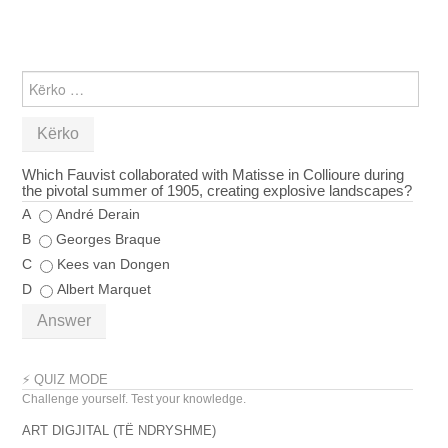
KËRKO
PËR:
Which Fauvist collaborated with Matisse in Collioure during
the pivotal summer of 1905, creating explosive landscapes?
A
André Derain
B
Georges Braque
C
Kees van Dongen
D
Albert Marquet
Answer
⚡ QUIZ MODE
Challenge yourself. Test your knowledge.
ART DIGJITAL (TË NDRYSHME)