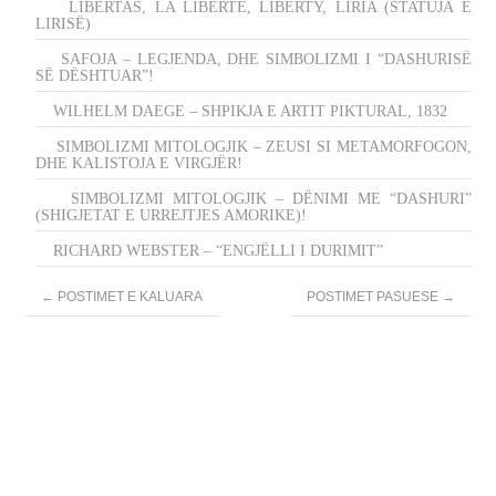
LIBERTAS, LA LIBERTE, LIBERTY, LIRIA (STATUJA E
LIRISË)
SAFOJA – LEGJENDA, DHE SIMBOLIZMI I “DASHURISË
SË DËSHTUAR”!
WILHELM DAEGE – SHPIKJA E ARTIT PIKTURAL, 1832
SIMBOLIZMI MITOLOGJIK – ZEUSI SI METAMORFOGON,
DHE KALISTOJA E VIRGJËR!
SIMBOLIZMI MITOLOGJIK – DËNIMI ME “DASHURI”
(SHIGJETAT E URREJTJES AMORIKE)!
RICHARD WEBSTER – “ENGJËLLI I DURIMIT”
Post
←
POSTIMET E KALUARA
POSTIMET PASUESE
→
navigation