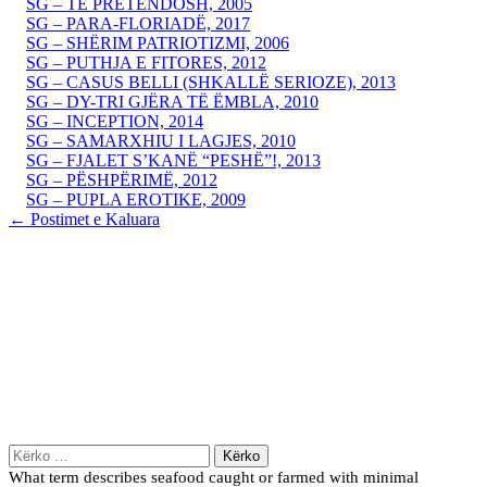
SG – TË PRETENDOSH, 2005
SG – PARA-FLORIADË, 2017
SG – SHËRIM PATRIOTIZMI, 2006
SG – PUTHJA E FITORES, 2012
SG – CASUS BELLI (SHKALLË SERIOZE), 2013
SG – DY-TRI GJËRA TË ËMBLA, 2010
SG – INCEPTION, 2014
SG – SAMARXHIU I LAGJES, 2010
SG – FJALET S’KANË “PESHË”!, 2013
SG – PËSHPËRIMË, 2012
SG – PUPLA EROTIKE, 2009
Post
←
Postimet e Kaluara
navigation
Kërko
për:
What term describes seafood caught or farmed with minimal