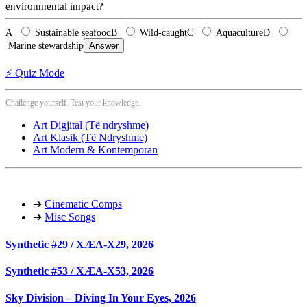
environmental impact?
A
Sustainable seafood
B
Wild-caught
C
Aquaculture
D
Marine stewardship
Answer
⚡ Quiz Mode
Challenge yourself. Test your knowledge.
Art Digjital (Të ndryshme)
Art Klasik (Të Ndryshme)
Art Modern & Kontemporan
➔
Cinematic Comps
➔
Misc Songs
Synthetic #29 / XÆA-X29, 2026
Synthetic #53 / XÆA-X53, 2026
Sky Division – Diving In Your Eyes, 2026