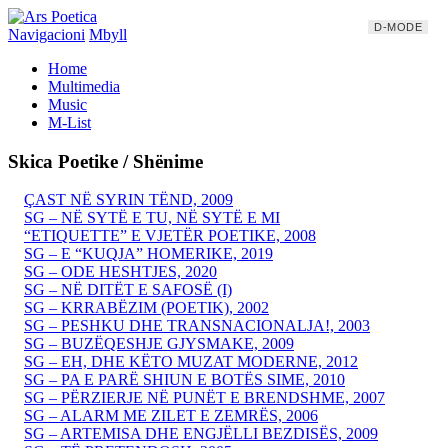
D-MODE
Navigacioni
Mbyll
Home
Multimedia
Music
M-List
Skica Poetike / Shënime
ÇAST NË SYRIN TËND, 2009
SG – NË SYTË E TU, NË SYTË E MI
“ETIQUETTE” E VJETËR POETIKE, 2008
SG – E “KUQJA” HOMERIKE, 2019
SG – ODE HESHTJES, 2020
SG – NË DITËT E SAFOSË (I)
SG – KRRABËZIM (POETIK), 2002
SG – PESHKU DHE TRANSNACIONALJA!, 2003
SG – BUZËQESHJE GJYSMAKE, 2009
SG – EH, DHE KËTO MUZAT MODERNE, 2012
SG – PA E PARË SHIUN E BOTËS SIME, 2010
SG – PËRZIERJE NË PUNËT E BRENDSHME, 2007
SG – ALARM ME ZILET E ZEMRËS, 2006
SG – ARTEMISA DHE ENGJËLLI BEZDISËS, 2009